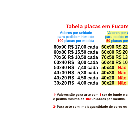
Tabela placas em Eucat
Valores por unidade
Valores por 
para pedido
minimo de
para pedido
m
100
placas por medida
50
placas po
60x90 R$ 17,00 cada
60x90 R$ 22
60x80 R$ 15,50 cada
60x80 R$ 20
70x50 R$ 10,50 cada
70x50 R$ 13
60x40 R$ 8,00 cada
60x40 R$ 10
50x40 R$ 7,40 cada
50x40
Não 
40x30 R$ 5,30 cada
40x30
Não 
40x20 R$ 4,50 cada
40x20
Não 
30x20 R$ 4,00 cada
30x20
Não 
1-
Valores são para arte com
1
cor de fundo e a
e pedido minimo de
100
unidades por medida.
2-
P
ara arte com mais quantidade de cores ou m