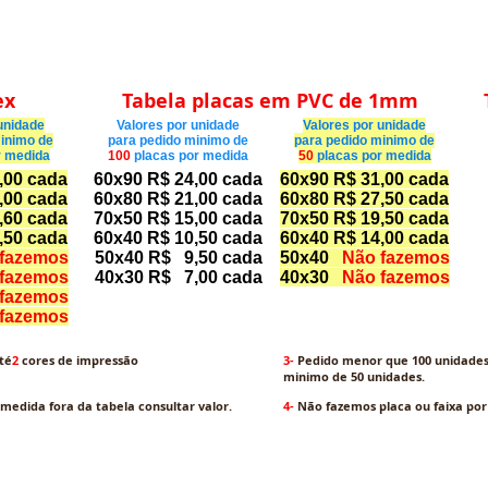
ex
Tabela placas em PVC de 1mm
unidade
Valores por unidade
Valores por unidade
inimo de
para pedido
minimo de
para pedido
minimo de
r medida
100
placas por medida
50
placas por medida
,00 cada
60x90 R$ 24,00 cada
60x90 R$ 31,00 cada
,00 cada
60x80 R$ 21,00 cada
60x80 R$ 27,50 cada
,60 cada
70x50 R$ 15,00 cada
70x50 R$ 19,50 cada
,50 cada
60x40 R$ 10,50 cada
60x40 R$ 14,00 cada
fazemos
50x40 R$ 9,50 cada
50x40
Não fazemos
fazemos
40x30 R$ 7,00 cada
40x30
Não fazemos
fazemos
fazemos
té
2
cores de impressão
3-
Pedido menor que 100 unidades
minimo de 50 unidades.
edida fora da tabela consultar valor.
4-
Não fazemos placa ou faixa po