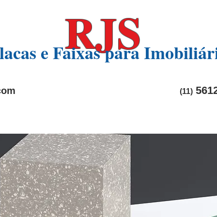
RJS
lacas e Faixas para Imobiliár
5612
com
(11)