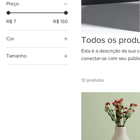
Preço
R$ 7
R$ 130
Todos os prod
Cor
Esta é a descrição da sua c
Tamanho
conectar-se com seu públi
250 ml
500 ml
12 produtos
80 ml
Large
Medium
Small