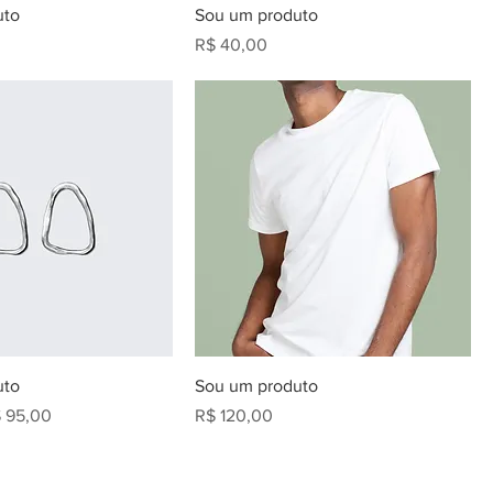
uto
Sou um produto
Preço
R$ 40,00
uto
Sou um produto
eço promocional
Preço
 95,00
R$ 120,00